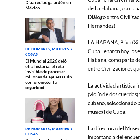
Díaz recibe galardón en
de La Habana, como part
México
Diálogo entre Civilizac
Hernández)
LA HABANA, 9 jun (Xin
DE HOMBRES, MUJERES Y
Cuba llenaron hoy los 
COSAS
Habana, como parte de 
El Mundial 2026 dejó
otra historia: el reto
entre Civilizaciones que
invisible de procesar
millones de apuestas sin
comprometer la
La actividad artística 
seguridad
(violín de dos cuerdas) 
cubano, seleccionado po
musical de Cuba.
La directora del Museo
DE HOMBRES, MUJERES Y
COSAS
importancia del encuen