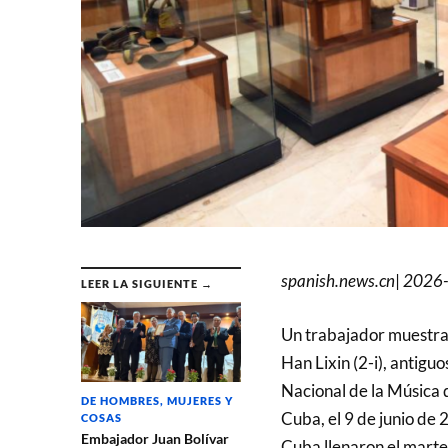
spanish.news.cn
|
2026-
LEER LA SIGUIENTE →
Un trabajador muestra 
Han Lixin (2-i), antig
Nacional de la Música d
DE HOMBRES, MUJERES Y
Cuba, el 9 de junio de
COSAS
Embajador Juan Bolívar
Cuba llenaron el marte