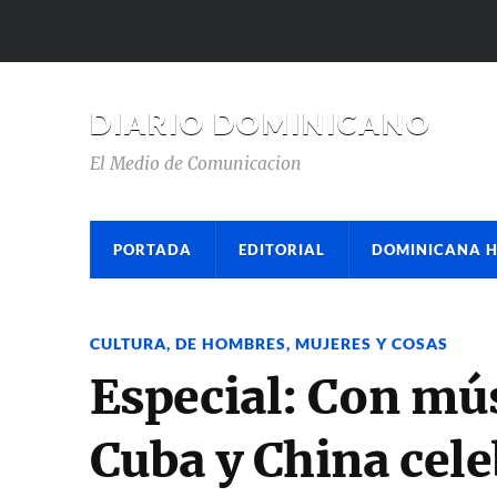
DIARIO DOMINICANO
El Medio de Comunicacion
PORTADA
EDITORIAL
DOMINICANA 
CULTURA
,
DE HOMBRES, MUJERES Y COSAS
Especial: Con mús
Cuba y China cel