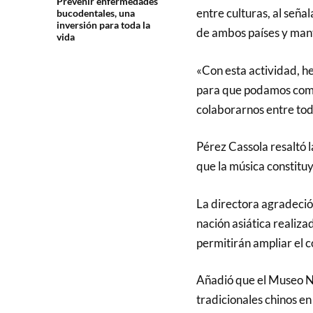
Prevenir enfermedades
entre culturas, al señal
bucodentales, una
inversión para toda la
de ambos países y mant
vida
«Con esta actividad, h
para que podamos comp
colaborarnos entre tod
Pérez Cassola resaltó l
que la música constituy
La directora agradeció
nación asiática realiz
permitirán ampliar el c
Añadió que el Museo N
tradicionales chinos en 