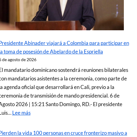
Presidente Abinader viajará a Colombia para participar en
la toma de posesión de Abelardo de la Espriella
6 de agosto de 2026
El mandatario dominicano sostendrá reuniones bilaterales
con mandatarios asistentes a la ceremonia, como parte de
la agenda oficial que desarrollará en Cali, previo a la
ceremonia de transmisión de mando presidencial. 6 de
Agosto 2026 | 15:21 Santo Domingo, RD.- El presidente
Luis…
Lee más
Pierden la vida 100 personas en cruce fronterizo masivo a