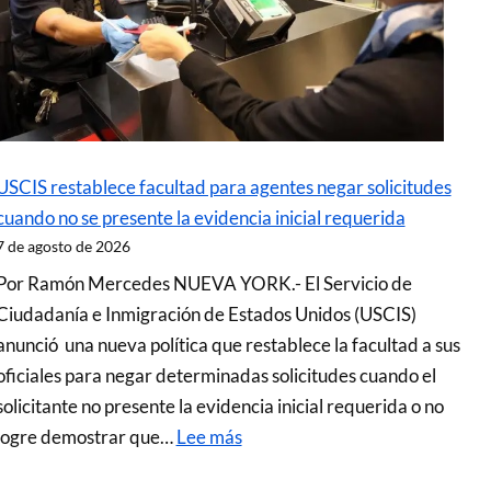
USCIS restablece facultad para agentes negar solicitudes
cuando no se presente la evidencia inicial requerida
7 de agosto de 2026
Por Ramón Mercedes NUEVA YORK.- El Servicio de
Ciudadanía e Inmigración de Estados Unidos (USCIS)
anunció una nueva política que restablece la facultad a sus
oficiales para negar determinadas solicitudes cuando el
solicitante no presente la evidencia inicial requerida o no
logre demostrar que…
Lee más