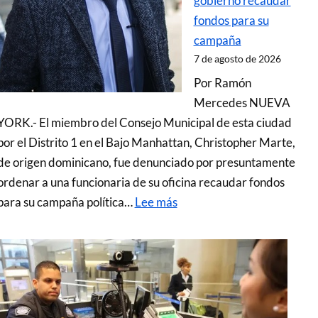
gobierno recaudar
fondos para su
campaña
7 de agosto de 2026
Por Ramón
Mercedes NUEVA
YORK.- El miembro del Consejo Municipal de esta ciudad
por el Distrito 1 en el Bajo Manhattan, Christopher Marte,
de origen dominicano, fue denunciado por presuntamente
ordenar a una funcionaria de su oficina recaudar fondos
para su campaña política…
Lee más