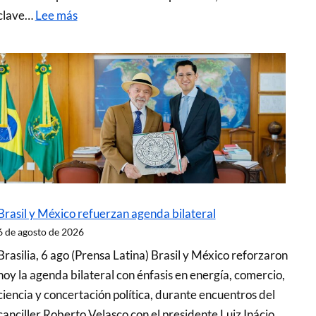
clave…
Lee más
Brasil y México refuerzan agenda bilateral
6 de agosto de 2026
Brasilia, 6 ago (Prensa Latina) Brasil y México reforzaron
hoy la agenda bilateral con énfasis en energía, comercio,
ciencia y concertación política, durante encuentros del
canciller Roberto Velasco con el presidente Luiz Inácio