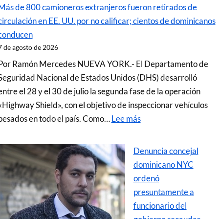
Más de 800 camioneros extranjeros fueron retirados de
circulación en EE. UU. por no calificar; cientos de dominicanos
conducen
7 de agosto de 2026
Por Ramón Mercedes NUEVA YORK.- El Departamento de
Seguridad Nacional de Estados Unidos (DHS) desarrolló
entre el 28 y el 30 de julio la segunda fase de la operación
«Highway Shield», con el objetivo de inspeccionar vehículos
pesados en todo el país. Como…
Lee más
Denuncia concejal
dominicano NYC
ordenó
presuntamente a
funcionario del