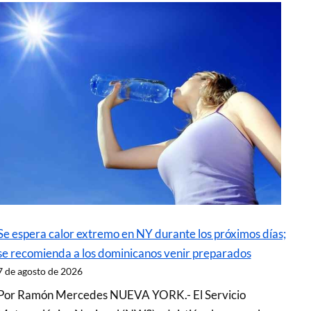
Se espera calor extremo en NY durante los próximos días;
se recomienda a los dominicanos venir preparados
7 de agosto de 2026
Por Ramón Mercedes NUEVA YORK.- El Servicio