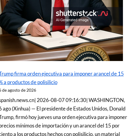
Trump firma orden ejecutiva para imponer arancel de 15
% a productos de polisilicio
6 de agosto de 2026
spanish.news.cn| 2026-08-07 09:16:30| WASHINGTON,
6 ago (Xinhua) — El presidente de Estados Unidos, Donald
Trump, firmó hoy jueves una orden ejecutiva para imponer
precios mínimos de importación y un arancel del 15 por
ciento a los productos hechos con polisilicio, un material