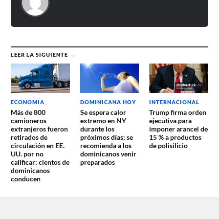
LEER LA SIGUIENTE →
ECONOMIA
DOMINICANA HOY
INTERNACIONAL
Más de 800
Se espera calor
Trump firma orden
camioneros
extremo en NY
ejecutiva para
extranjeros fueron
durante los
imponer arancel de
retirados de
próximos días; se
15 % a productos
circulación en EE.
recomienda a los
de polisilicio
UU. por no
dominicanos venir
calificar; cientos de
preparados
dominicanos
conducen