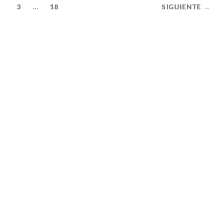
...
2
3
18
SIGUIENTE →