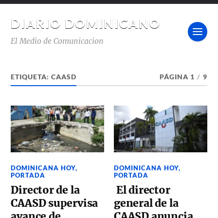
DIARIO DOMINICANO
El Medio de Comunicacion
ETIQUETA:
CAASD
PÁGINA 1
/
9
DOMINICANA HOY
,
DOMINICANA HOY
,
PORTADA
PORTADA
Director de la
El director
CAASD supervisa
general de la
avance de
CAASD anuncia