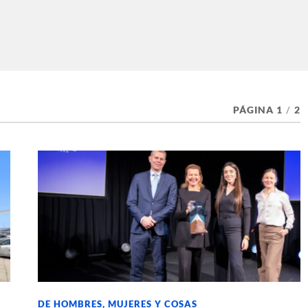
PÁGINA 1
/
2
DE HOMBRES, MUJERES Y COSAS