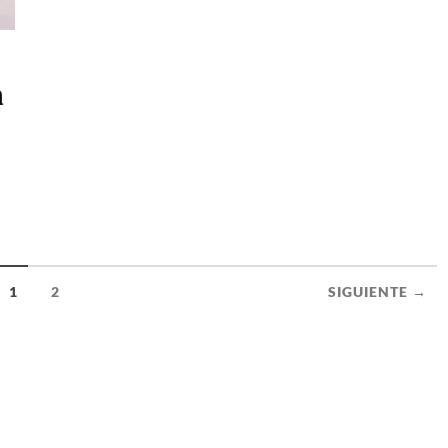
a
1
2
SIGUIENTE →