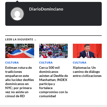
DiarioDominciano
LEER LA SIGUIENTE →
CULTURA
CULTURA
CULTURA
Estiman rotura de
Cerca 500 mil
Xiplomacia: Un
tradiciones
dominicanos
camino de diálogo
empañaron este
asisten al Desfile de
entre civilizaciones
año lucidez desfiles
Manhattan; INDEX
dominicanos en
participa y
NYC; por primera
fortalece
vez no asiste un
compromiso con la
cónsul de RD
comunidad