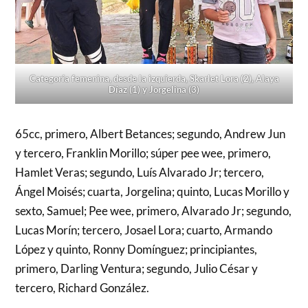
Categoría femenina, desde la izquierda, Skarlet Lora (2), Alaya
Díaz (1) y Jorgelina (3)
65cc, primero, Albert Betances; segundo, Andrew Jun
y tercero, Franklin Morillo; súper pee wee, primero,
Hamlet Veras; segundo, Luís Alvarado Jr; tercero,
Ángel Moisés; cuarta, Jorgelina; quinto, Lucas Morillo y
sexto, Samuel; Pee wee, primero, Alvarado Jr; segundo,
Lucas Morín; tercero, Josael Lora; cuarto, Armando
López y quinto, Ronny Domínguez; principiantes,
primero, Darling Ventura; segundo, Julio César y
tercero, Richard González.