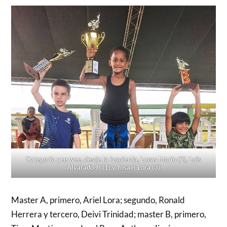
Categoría pee wee, desde la izquierda, Lucas Morín (2), Luís
Alvarado Jr (1) y Josael Lora (3)
Master A, primero, Ariel Lora; segundo, Ronald
Herrera y tercero, Deivi Trinidad; master B, primero,