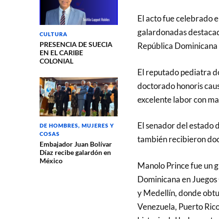
El acto fue celebrado e
galardonadas destacada
CULTURA
PRESENCIA DE SUECIA
República Dominicana 
EN EL CARIBE
COLONIAL
El reputado pediatra d
doctorado honoris cau
excelente labor con ma
El senador del estado 
DE HOMBRES, MUJERES Y
COSAS
también recibieron doc
Embajador Juan Bolívar
Díaz recibe galardón en
México
Manolo Prince fue un g
Dominicana en Juegos
y Medellín, donde obtu
Venezuela, Puerto Rico