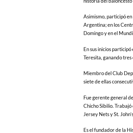
historia del baloncest
Asimismo, participó en
Argentina; en los Cent
Domingo y en el Mundia
En sus inicios participó
Teresita, ganando tres
Miembro del Club Depo
siete de ellas consecuti
Fue gerente general de
Chicho Sibilio. Trabaj
Jersey Nets y St. John’s
Es el fundador de la H