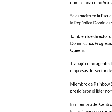
dominicana como Sexta 
Se capacitó en la Escu
la República Dominica
También fue director 
Dominicanos Progresist
Queens.
Trabajó como agente de
empresas del sector de 
Miembro de Rainbow Sp
presidieron el líder n
Es miembro del Centro 
Frank Canelo, con quie