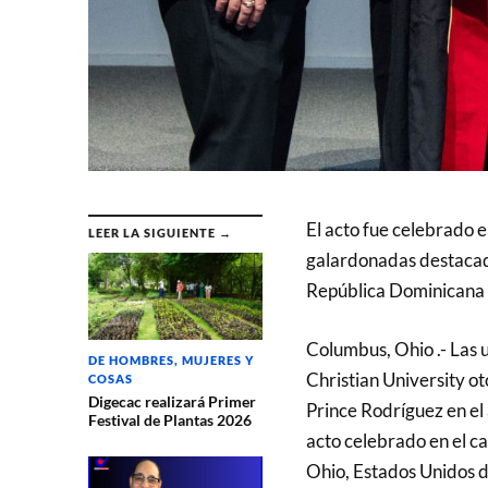
El acto fue celebrado e
LEER LA SIGUIENTE →
galardonadas destacada
República Dominicana 
Columbus, Ohio .- Las 
DE HOMBRES, MUJERES Y
Christian University o
COSAS
Digecac realizará Primer
Prince Rodríguez en el 
Festival de Plantas 2026
acto celebrado en el c
Ohio, Estados Unidos 