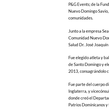
P&G Events; de la Fun
Nuevo Domingo Savio, 
comunidades.
Junto a la empresa Sea
Comunidad Nuevo Domin
Salud Dr. José Joaquín
Fue elegido atleta y ba
de Santo Domingo y ele
2013, consagrándolo c
Fue parte del cuerpo d
Inglaterra, y vicecóns
donde creó el Departa
Patrios Dominicanos y f