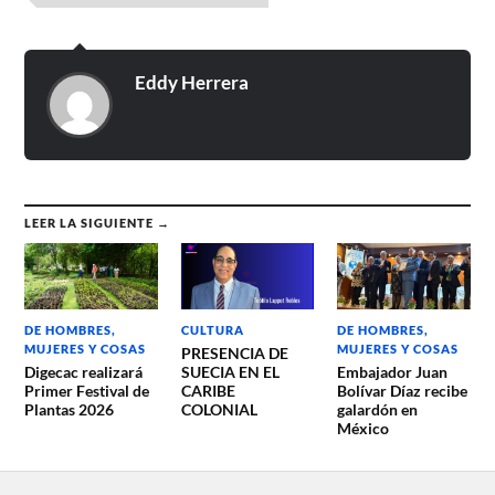
Eddy Herrera
LEER LA SIGUIENTE →
DE HOMBRES,
CULTURA
DE HOMBRES,
MUJERES Y COSAS
MUJERES Y COSAS
PRESENCIA DE
Digecac realizará
SUECIA EN EL
Embajador Juan
Primer Festival de
CARIBE
Bolívar Díaz recibe
Plantas 2026
COLONIAL
galardón en
México