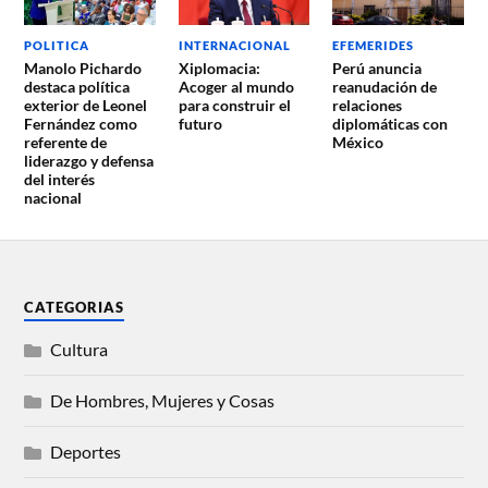
POLITICA
INTERNACIONAL
EFEMERIDES
Manolo Pichardo
Xiplomacia:
Perú anuncia
destaca política
Acoger al mundo
reanudación de
exterior de Leonel
para construir el
relaciones
Fernández como
futuro
diplomáticas con
referente de
México
liderazgo y defensa
del interés
nacional
CATEGORIAS
Cultura
De Hombres, Mujeres y Cosas
Deportes