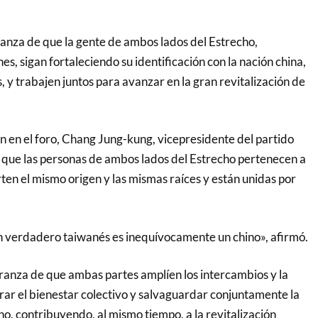
nza de que la gente de ambos lados del Estrecho,
es, sigan fortaleciendo su identificación con la nación china,
ís, y trabajen juntos para avanzar en la gran revitalización de
n en el foro, Chang Jung-kung, vicepresidente del partido
 que las personas de ambos lados del Estrecho pertenecen a
ten el mismo origen y las mismas raíces y están unidas por
n verdadero taiwanés es inequívocamente un chino», afirmó.
anza de que ambas partes amplíen los intercambios y la
ar el bienestar colectivo y salvaguardar conjuntamente la
ho, contribuyendo, al mismo tiempo, a la revitalización