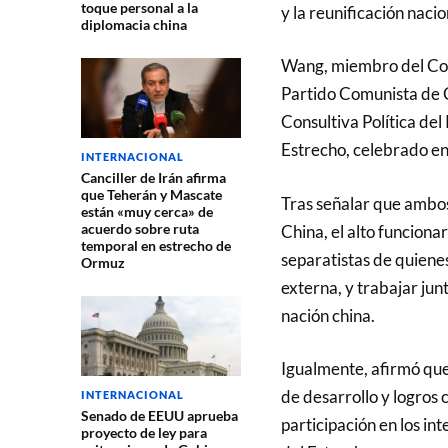
toque personal a la
y la reunificación nacio
diplomacia china
Wang, miembro del Com
Partido Comunista de C
Consultiva Política del
Estrecho, celebrado en 
INTERNACIONAL
Canciller de Irán afirma
que Teherán y Mascate
Tras señalar que ambo
están «muy cerca» de
acuerdo sobre ruta
China, el alto funciona
temporal en estrecho de
separatistas de quiene
Ormuz
externa, y trabajar jun
nación china.
Igualmente, afirmó que
de desarrollo y logros 
INTERNACIONAL
Senado de EEUU aprueba
participación en los in
proyecto de ley para