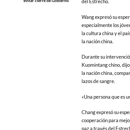
evitar cierre de Gobierno
del Estrecho.
Wang expresó su espera
especialmente los jóven
la cultura china y el pa
la nación china.
Durante su intervenció
Kuomintang chino, dijo
la nación china, compar
lazos de sangre.
«Una persona que es u
Chang expresó su esper
cooperación para mejor
paz a través del Estrec