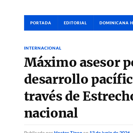
PORTADA
EDITORIAL
DOMINICANA 
INTERNACIONAL
Máximo asesor po
desarrollo pacífic
través de Estrech
nacional
Publicado
por
Hector Tineo
en
13 de junio de 2026