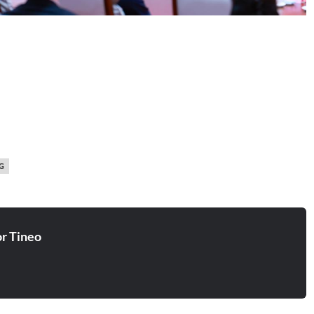
G
r Tineo