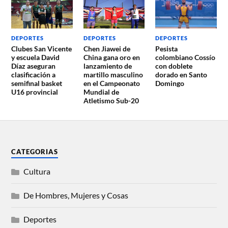
DEPORTES
DEPORTES
DEPORTES
Clubes San Vicente
Chen Jiawei de
Pesista
y escuela David
China gana oro en
colombiano Cossío
Díaz aseguran
lanzamiento de
con doblete
clasificación a
martillo masculino
dorado en Santo
semifinal basket
en el Campeonato
Domingo
U16 provincial
Mundial de
Atletismo Sub-20
CATEGORIAS
Cultura
De Hombres, Mujeres y Cosas
Deportes