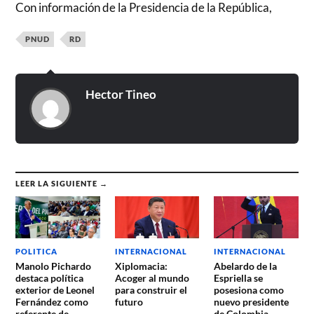
Con información de la Presidencia de la República,
PNUD
RD
Hector Tineo
LEER LA SIGUIENTE →
POLITICA
INTERNACIONAL
INTERNACIONAL
Manolo Pichardo
Xiplomacia:
Abelardo de la
destaca política
Acoger al mundo
Espriella se
exterior de Leonel
para construir el
posesiona como
Fernández como
futuro
nuevo presidente
referente de
de Colombia