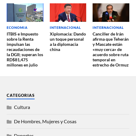
ECONOMIA
INTERNACIONAL
INTERNACIONAL
ITBIS e Impuesto
Xiplomacia: Dando
Canciller de Irán
sobre la Renta
un toque personal
afirma que Teherán
impulsan las
a la diplomacia
y Mascate están
recaudaciones de
china
«muy cerca» de
la DGII; superan los
acuerdo sobre ruta
RD$81,475
temporal en
millones en julio
estrecho de Ormuz
CATEGORIAS
Cultura
De Hombres, Mujeres y Cosas
Deportes