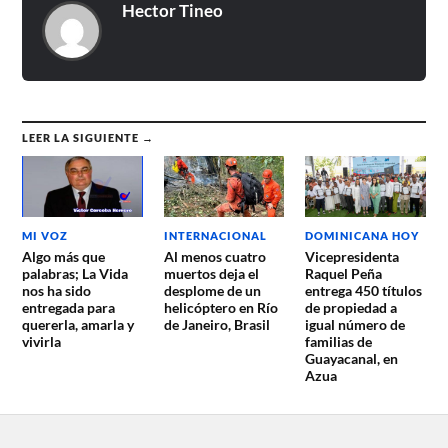
Hector Tineo
LEER LA SIGUIENTE →
MI VOZ
INTERNACIONAL
DOMINICANA HOY
Algo más que
Al menos cuatro
Vicepresidenta
palabras; La Vida
muertos deja el
Raquel Peña
nos ha sido
desplome de un
entrega 450 títulos
entregada para
helicóptero en Río
de propiedad a
quererla, amarla y
de Janeiro, Brasil
igual número de
vivirla
familias de
Guayacanal, en
Azua