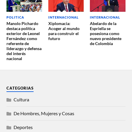
POLITICA
INTERNACIONAL
INTERNACIONAL
Manolo Pichardo
Xiplomacia:
Abelardo de la
destaca política
Acoger al mundo
Espriella se
exterior de Leonel
para construir el
posesiona como
Fernández como
futuro
nuevo presidente
referente de
de Colombia
liderazgo y defensa
del interés
nacional
CATEGORIAS
Cultura
De Hombres, Mujeres y Cosas
Deportes