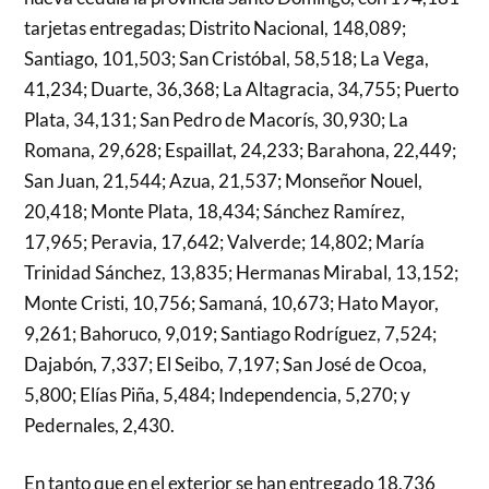
tarjetas entregadas; Distrito Nacional, 148,089;
Santiago, 101,503; San Cristóbal, 58,518; La Vega,
41,234; Duarte, 36,368; La Altagracia, 34,755; Puerto
Plata, 34,131; San Pedro de Macorís, 30,930; La
Romana, 29,628; Espaillat, 24,233; Barahona, 22,449;
San Juan, 21,544; Azua, 21,537; Monseñor Nouel,
20,418; Monte Plata, 18,434; Sánchez Ramírez,
17,965; Peravia, 17,642; Valverde; 14,802; María
Trinidad Sánchez, 13,835; Hermanas Mirabal, 13,152;
Monte Cristi, 10,756; Samaná, 10,673; Hato Mayor,
9,261; Bahoruco, 9,019; Santiago Rodríguez, 7,524;
Dajabón, 7,337; El Seibo, 7,197; San José de Ocoa,
5,800; Elías Piña, 5,484; Independencia, 5,270; y
Pedernales, 2,430.
En tanto que en el exterior se han entregado 18,736