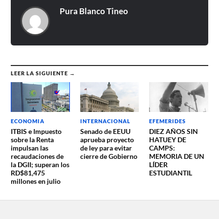
Pura Blanco Tineo
LEER LA SIGUIENTE →
ECONOMIA
INTERNACIONAL
EFEMERIDES
ITBIS e Impuesto
Senado de EEUU
DIEZ AÑOS SIN
sobre la Renta
aprueba proyecto
HATUEY DE
impulsan las
de ley para evitar
CAMPS:
recaudaciones de
cierre de Gobierno
MEMORIA DE UN
la DGII; superan los
LÍDER
RD$81,475
ESTUDIANTIL
millones en julio