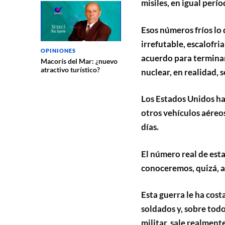
misiles, en igual perí
Esos números fríos lo 
irrefutable, escalofr
OPINIONES
acuerdo para terminar 
Macorís del Mar: ¿nuevo
atractivo turístico?
nuclear, en realidad,
Los Estados Unidos ha
otros vehículos aéreos
días.
El número real de est
conoceremos, quizá, al 
Esta guerra le ha cos
soldados y, sobre todo
militar, sale realmente