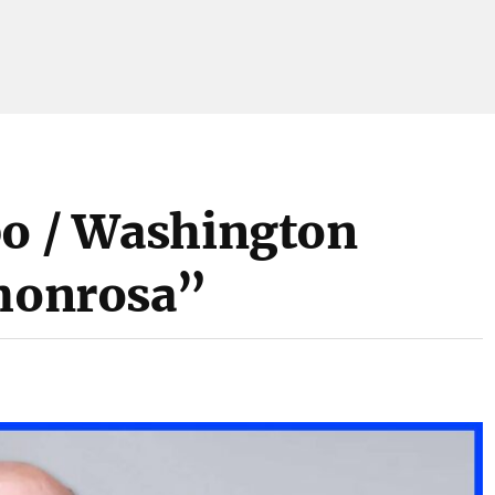
po / Washington
 honrosa”