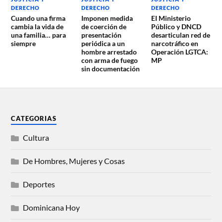
DERECHO
DERECHO
DERECHO
Cuando una firma
Imponen medida
EI Ministerio
cambia la vida de
de coerción de
Público y DNCD
una familia… para
presentación
desarticulan red de
siempre
periódica a un
narcotráfico en
hombre arrestado
Operación LGTCA:
con arma de fuego
MP
sin documentación
CATEGORIAS
Cultura
De Hombres, Mujeres y Cosas
Deportes
Dominicana Hoy