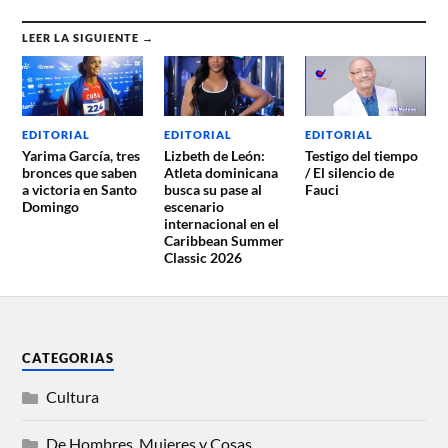
LEER LA SIGUIENTE →
EDITORIAL
EDITORIAL
EDITORIAL
Yarima García, tres
Lizbeth de León:
Testigo del tiempo
bronces que saben
Atleta dominicana
/ El silencio de
a victoria en Santo
busca su pase al
Fauci
Domingo
escenario
internacional en el
Caribbean Summer
Classic 2026
CATEGORIAS
Cultura
De Hombres, Mujeres y Cosas