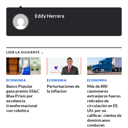
Eddy Herrera
LEER LA SIGUIENTE →
ECONOMIA
ECONOMIA
ECONOMIA
Banco Popular
Perturbaciones de
Más de 800
gana premio SS&C
la inflacion
camioneros
Blue Prism por
extranjeros fueron
excelencia
retirados de
transformacional
circulación en EE.
con robótica
UU. por no
calificar; cientos de
dominicanos
conducen