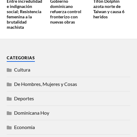
Entre incredulidad
Gobierno
Tifón Dolphin
e indignación
dominicano
azota norte de
social; Resistencia
refuerza control
Taiwan y causa 6
femenina a la
fronterizo con
heridos
brutalidad
nuevas obras
machista
CATEGORIAS
Cultura
De Hombres, Mujeres y Cosas
Deportes
Dominicana Hoy
Economia