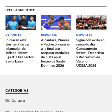
LEER LA SIGUIENTE →
DEPORTES
DEPORTES
DEPORTES
Iniciarán este
Alcántara, Pinales
Sigue con éxito en
viernes 7 tercer
y Pacheco avanzan
segundo día
triangular de
a la final tras
Campamento
béisbol Infantil
asegurar medallas
Infantil Deportivo
liga BJ Díaz sector
de plata en el
y Recreativo de
Santa Luisa
boxeo de Santo
Verano
Domingo 2026
UDESA’2026
CATEGORIAS
Cultura
De Hombres, Mujeres y Cosas