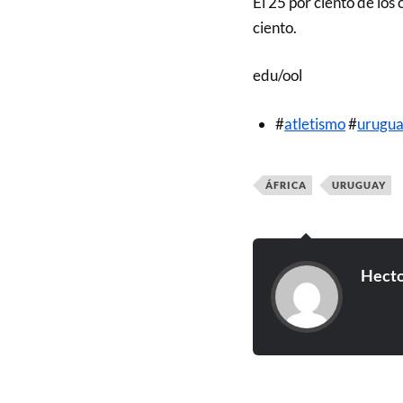
El 25 por ciento de los
ciento.
edu/ool
#
atletismo
#
urugu
ÁFRICA
URUGUAY
Hecto