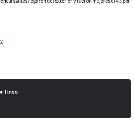
 concursantes llegaron del exterior y fueron mujeres el 43 por
ay
r Tineo