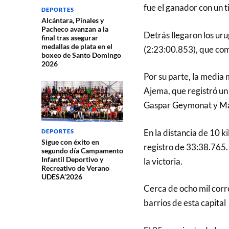
fue el ganador con un t
DEPORTES
Alcántara, Pinales y
Pacheco avanzan a la
Detrás llegaron los ur
final tras asegurar
medallas de plata en el
(2:23:00.853), que comp
boxeo de Santo Domingo
2026
Por su parte, la medi
Ajema, que registró un
Gaspar Geymonat y Ma
En la distancia de 10 k
DEPORTES
Sigue con éxito en
registro de 33:38.765.
segundo día Campamento
Infantil Deportivo y
la victoria.
Recreativo de Verano
UDESA’2026
Cerca de ocho mil corr
barrios de esta capital