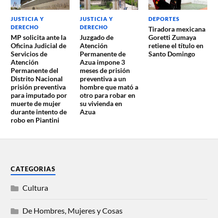
JUSTICIA Y
JUSTICIA Y
DEPORTES
DERECHO
DERECHO
Tiradora mexicana
MP solicita ante la
Juzgado de
Goretti Zumaya
Oficina Judicial de
Atención
retiene el título en
Servicios de
Permanente de
Santo Domingo
Atención
Azua impone 3
Permanente del
meses de prisión
Distrito Nacional
preventiva a un
prisión preventiva
hombre que mató a
para imputado por
otro para robar en
muerte de mujer
su vivienda en
durante intento de
Azua
robo en Piantini
CATEGORIAS
Cultura
De Hombres, Mujeres y Cosas