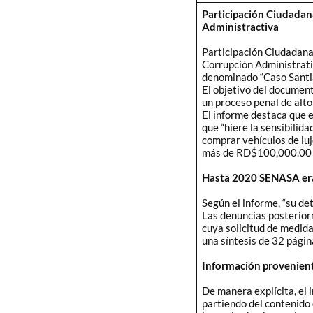
Participación Ciudadan
Administractiva
Participación Ciudadana
Corrupción Administrat
denominado “Caso Santi
El objetivo del document
un proceso penal de alto
El informe destaca que e
que “hiere la sensibilid
comprar vehículos de luj
más de RD$100,000.00 c
Hasta 2020 SENASA era
Según el informe, “su de
Las denuncias posteriorm
cuya solicitud de medid
una síntesis de 32 página
Información provenient
De manera explícita, el 
partiendo del contenido 