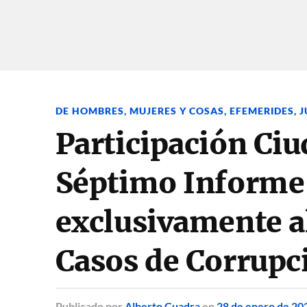
DE HOMBRES, MUJERES Y COSAS
,
EFEMERIDES
,
J
Participación Ci
Séptimo Informe
exclusivamente a
Casos de Corrupc
Publicado
por
Alberto Cuadra
en
28 de enero de 20