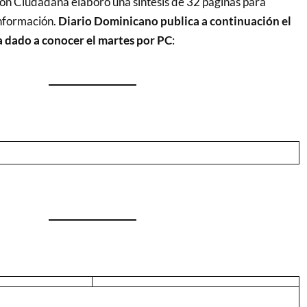
ión Ciudadana elaboró una síntesis de 32 páginas para
 información.
Diario Dominicano publica a continuación el
 dado a conocer el martes por PC
: