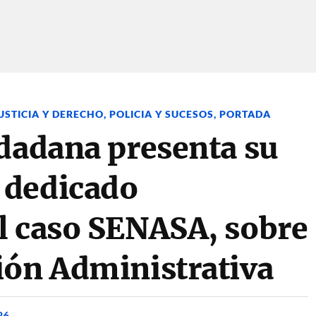
USTICIA Y DERECHO
,
POLICIA Y SUCESOS
,
PORTADA
udadana presenta su
 dedicado
l caso SENASA, sobre
ión Administrativa
26