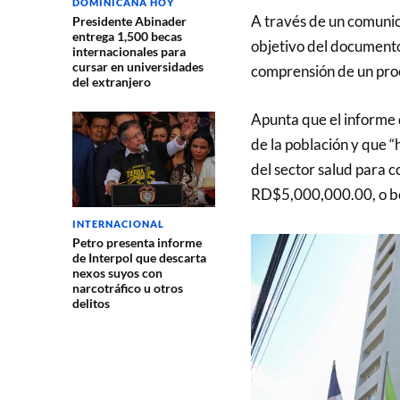
DOMINICANA HOY
A través de un comunic
Presidente Abinader
entrega 1,500 becas
objetivo del documento 
internacionales para
cursar en universidades
comprensión de un proc
del extranjero
Apunta que el informe 
de la población y que “
del sector salud para c
RD$5,000,000.00, o bo
INTERNACIONAL
Petro presenta informe
de Interpol que descarta
nexos suyos con
narcotráfico u otros
delitos