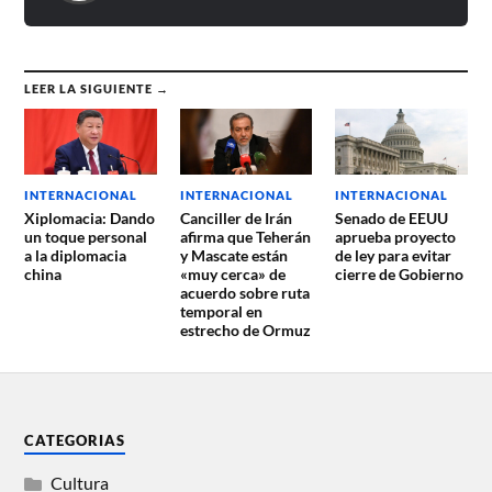
LEER LA SIGUIENTE →
INTERNACIONAL
INTERNACIONAL
INTERNACIONAL
Xiplomacia: Dando
Canciller de Irán
Senado de EEUU
un toque personal
afirma que Teherán
aprueba proyecto
a la diplomacia
y Mascate están
de ley para evitar
china
«muy cerca» de
cierre de Gobierno
acuerdo sobre ruta
temporal en
estrecho de Ormuz
CATEGORIAS
Cultura