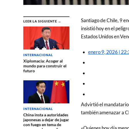
Santiago de Chile, 9 en
LEER LA SIGUIENTE →
insistió hoy en el peli
Estados Unidos en Vene
enero 9, 2026 | 22
INTERNACIONAL
Xiplomacia: Acoger al
mundo para construir el
futuro
Advirtió el mandatario
INTERNACIONAL
también amenazar a Chil
China insta a autoridades
japonesas a dejar de jugar
con fuego en tema de
«Quienes hoy día menos