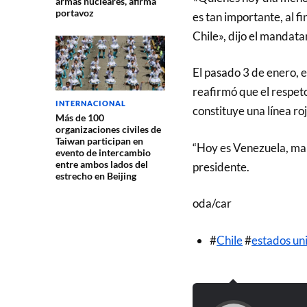
armas nucleares, afirma
portavoz
es tan importante, al fi
Chile», dijo el mandata
El pasado 3 de enero, 
reafirmó que el respeto 
INTERNACIONAL
constituye una línea ro
Más de 100
organizaciones civiles de
Taiwan participan en
“Hoy es Venezuela, mañ
evento de intercambio
entre ambos lados del
presidente.
estrecho en Beijing
oda/car
#
Chile
#
estados un