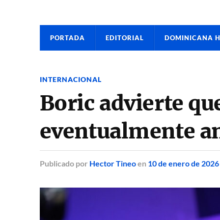
PORTADA
EDITORIAL
DOMINICANA 
INTERNACIONAL
Boric advierte q
eventualmente am
Publicado
por
Hector Tineo
en
10 de enero de 2026