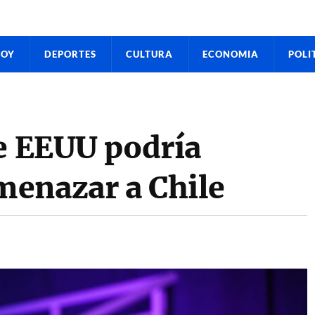
HOY
DEPORTES
CULTURA
ECONOMIA
POLI
ue EEUU podría
enazar a Chile