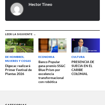
Hector Tineo
LEER LA SIGUIENTE →
DE HOMBRES,
ECONOMIA
CULTURA
MUJERES Y COSAS
Banco Popular
PRESENCIA DE
Digecac realizará
gana premio SS&C
SUECIA EN EL
Primer Festival de
Blue Prism por
CARIBE
Plantas 2026
excelencia
COLONIAL
transformacional
con robótica