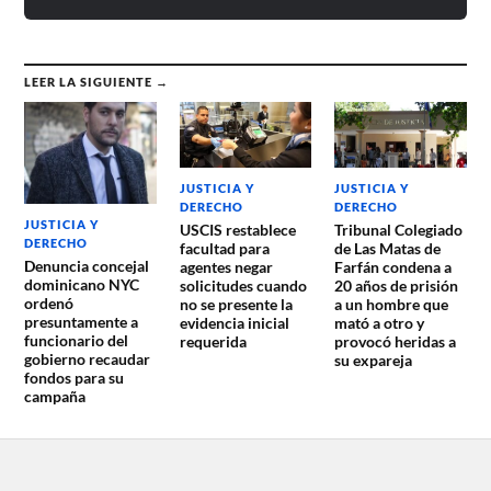
LEER LA SIGUIENTE →
JUSTICIA Y
JUSTICIA Y
DERECHO
DERECHO
JUSTICIA Y
USCIS restablece
Tribunal Colegiado
DERECHO
facultad para
de Las Matas de
Denuncia concejal
agentes negar
Farfán condena a
dominicano NYC
solicitudes cuando
20 años de prisión
ordenó
no se presente la
a un hombre que
presuntamente a
evidencia inicial
mató a otro y
funcionario del
requerida
provocó heridas a
gobierno recaudar
su expareja
fondos para su
campaña