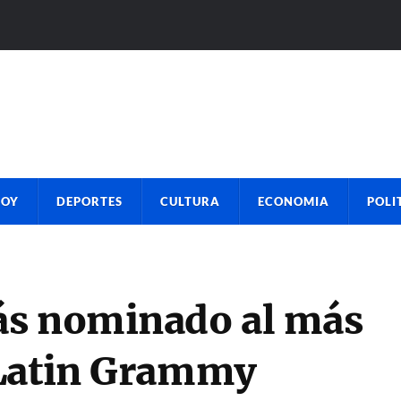
HOY
DEPORTES
CULTURA
ECONOMIA
POLI
ás nominado al más
 Latin Grammy