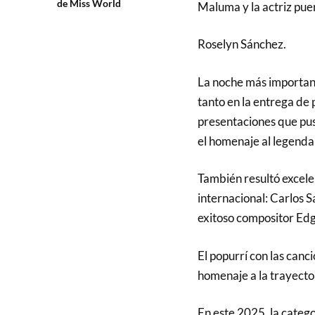
de Miss World
Maluma y la actriz pue
Roselyn Sánchez.
La noche más importan
tanto en la entrega de 
presentaciones que pusi
el homenaje al legenda
También resultó excelen
internacional: Carlos 
exitoso compositor Edg
El popurrí con las canc
homenaje a la trayecto
En este 2025, la categ