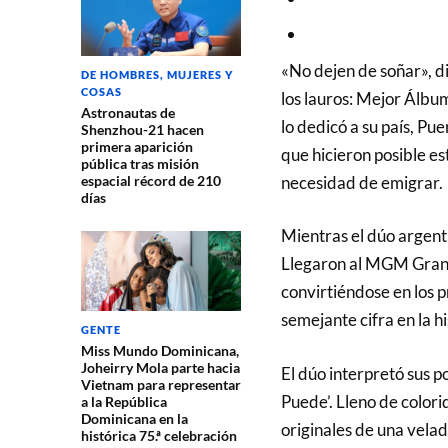
«No dejen de soñar», d
DE HOMBRES, MUJERES Y
COSAS
los lauros: Mejor Álbu
Astronautas de
lo dedicó a su país, Puer
Shenzhou-21 hacen
primera aparición
que hicieron posible es
pública tras misión
espacial récord de 210
necesidad de emigrar.
días
Mientras el dúo argent
Llegaron al MGM Gran
convirtiéndose en los 
semejante cifra en la h
GENTE
Miss Mundo Dominicana,
Joheirry Mola parte hacia
El dúo interpretó sus p
Vietnam para representar
Puede’. Lleno de colori
a la República
Dominicana en la
originales de una vela
histórica 75.ª celebración