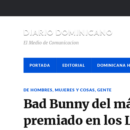
DIARIO DOMINICANO
El Medio de Comunicacion
PORTADA
EDITORIAL
DOMINICANA 
DE HOMBRES, MUJERES Y COSAS
,
GENTE
Bad Bunny del m
premiado en los