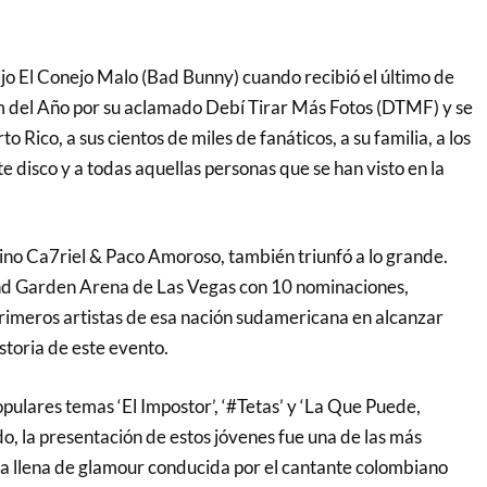
ijo El Conejo Malo (Bad Bunny) cuando recibió el último de
m del Año por su aclamado Debí Tirar Más Fotos (DTMF) y se
to Rico, a sus cientos de miles de fanáticos, a su familia, a los
te disco y a todas aquellas personas que se han visto en la
ino Ca7riel & Paco Amoroso, también triunfó a lo grande.
d Garden Arena de Las Vegas con 10 nominaciones,
primeros artistas de esa nación sudamericana en alcanzar
istoria de este evento.
opulares temas ‘El Impostor’, ‘#Tetas’ y ‘La Que Puede,
do, la presentación de estos jóvenes fue una de las más
da llena de glamour conducida por el cantante colombiano