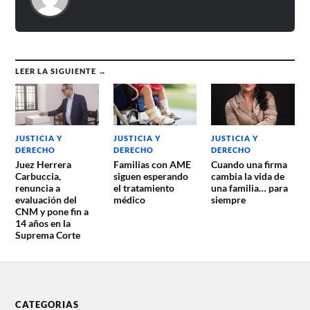
LEER LA SIGUIENTE →
JUSTICIA Y
JUSTICIA Y
JUSTICIA Y
DERECHO
DERECHO
DERECHO
Juez Herrera
Familias con AME
Cuando una firma
Carbuccia,
siguen esperando
cambia la vida de
renuncia a
el tratamiento
una familia… para
evaluación del
médico
siempre
CNM y pone fin a
14 años en la
Suprema Corte
CATEGORIAS