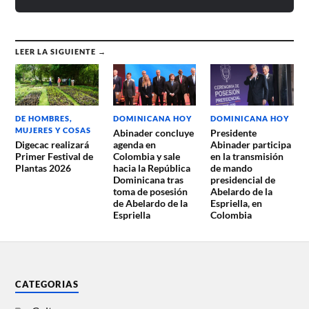
LEER LA SIGUIENTE →
DE HOMBRES,
DOMINICANA HOY
DOMINICANA HOY
MUJERES Y COSAS
Abinader concluye
Presidente
Digecac realizará
agenda en
Abinader participa
Primer Festival de
Colombia y sale
en la transmisión
Plantas 2026
hacia la República
de mando
Dominicana tras
presidencial de
toma de posesión
Abelardo de la
de Abelardo de la
Espriella, en
Espriella
Colombia
CATEGORIAS