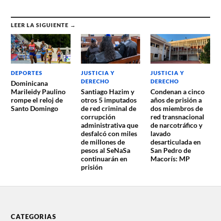
LEER LA SIGUIENTE →
DEPORTES
JUSTICIA Y
JUSTICIA Y
DERECHO
DERECHO
Dominicana
Marileidy Paulino
Santiago Hazim y
Condenan a cinco
rompe el reloj de
otros 5 imputados
años de prisión a
Santo Domingo
de red criminal de
dos miembros de
corrupción
red transnacional
administrativa que
de narcotráfico y
desfalcó con miles
lavado
de millones de
desarticulada en
pesos al SeNaSa
San Pedro de
continuarán en
Macorís: MP
prisión
CATEGORIAS