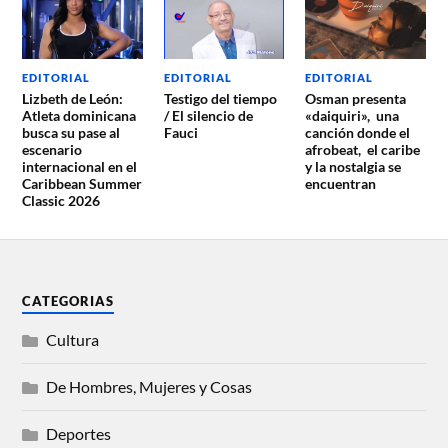
EDITORIAL
EDITORIAL
EDITORIAL
Lizbeth de León:
Testigo del tiempo
Osman presenta
Atleta dominicana
/ El silencio de
«daiquiri», una
busca su pase al
Fauci
canción donde el
escenario
afrobeat, el caribe
internacional en el
y la nostalgia se
Caribbean Summer
encuentran
Classic 2026
CATEGORIAS
Cultura
De Hombres, Mujeres y Cosas
Deportes