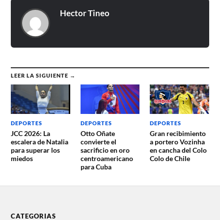
Hector Tineo
LEER LA SIGUIENTE →
DEPORTES
DEPORTES
DEPORTES
JCC 2026: La
Otto Oñate
Gran recibimiento
escalera de Natalia
convierte el
a portero Vozinha
para superar los
sacrificio en oro
en cancha del Colo
miedos
centroamericano
Colo de Chile
para Cuba
CATEGORIAS