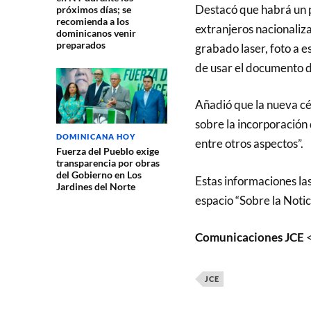
Destacó que habrá un 
próximos días; se
recomienda a los
extranjeros nacionali
dominicanos venir
preparados
grabado laser, foto a e
de usar el documento de 
Añadió que la nueva cé
sobre la incorporación 
DOMINICANA HOY
entre otros aspectos”.
Fuerza del Pueblo exige
transparencia por obras
del Gobierno en Los
Estas informaciones las
Jardines del Norte
espacio “Sobre la Noti
Comunicaciones JCE
<
JCE