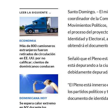
Santo Domingo. – El mie
LEER LA SIGUIENTE →
coordinador de la Comi
Movimientos Políticos,
el proceso del proyect
Identidad y Electoral,
ECONOMIA
obtendrá el document
Más de 800 camioneros
extranjeros fueron
retirados de circulación
Señaló que el Pleno es
en EE. UU. por no
calificar; cientos de
está depurando a la ci
dominicanos conducen
debidamente depurada e
“El Pleno está inmerso e
los partidos políticos y
documento de identidad 
DOMINICANA HOY
Se espera calor extremo
en NY durante los