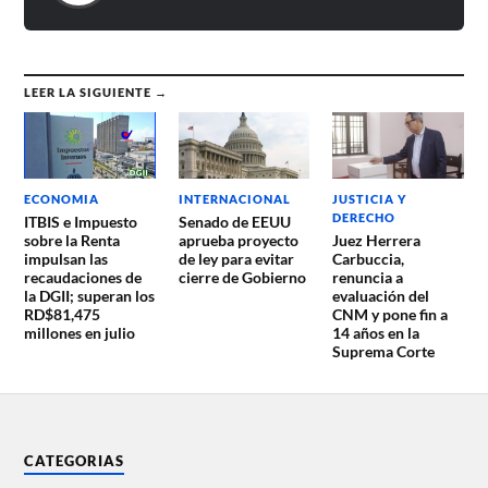
LEER LA SIGUIENTE →
ECONOMIA
INTERNACIONAL
JUSTICIA Y
DERECHO
ITBIS e Impuesto
Senado de EEUU
sobre la Renta
aprueba proyecto
Juez Herrera
impulsan las
de ley para evitar
Carbuccia,
recaudaciones de
cierre de Gobierno
renuncia a
la DGII; superan los
evaluación del
RD$81,475
CNM y pone fin a
millones en julio
14 años en la
Suprema Corte
CATEGORIAS