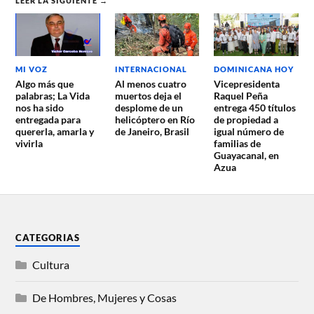
LEER LA SIGUIENTE →
MI VOZ
INTERNACIONAL
DOMINICANA HOY
Algo más que
Al menos cuatro
Vicepresidenta
palabras; La Vida
muertos deja el
Raquel Peña
nos ha sido
desplome de un
entrega 450 títulos
entregada para
helicóptero en Río
de propiedad a
quererla, amarla y
de Janeiro, Brasil
igual número de
vivirla
familias de
Guayacanal, en
Azua
CATEGORIAS
Cultura
De Hombres, Mujeres y Cosas