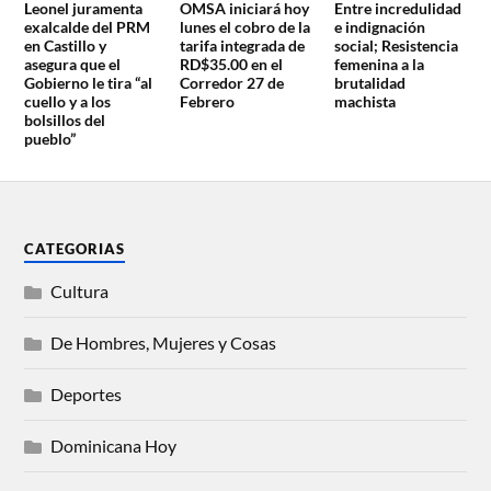
Leonel juramenta
OMSA iniciará hoy
Entre incredulidad
exalcalde del PRM
lunes el cobro de la
e indignación
en Castillo y
tarifa integrada de
social; Resistencia
asegura que el
RD$35.00 en el
femenina a la
Gobierno le tira “al
Corredor 27 de
brutalidad
cuello y a los
Febrero
machista
bolsillos del
pueblo”
CATEGORIAS
Cultura
De Hombres, Mujeres y Cosas
Deportes
Dominicana Hoy