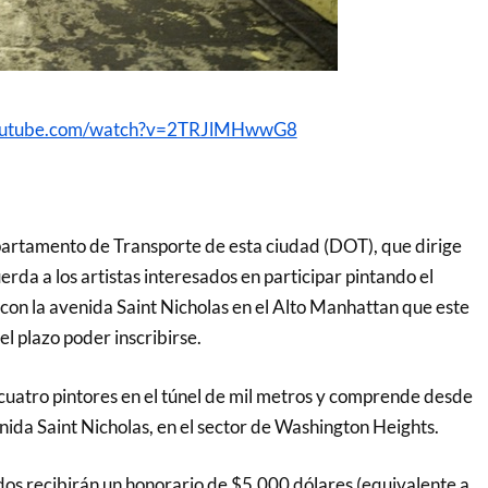
youtube.com/watch?v=2TRJlMHwwG8
artamento de Transporte de esta ciudad (DOT), que dirige
rda a los artistas interesados en participar pintando el
 con la avenida Saint Nicholas en el Alto Manhattan que este
l plazo poder inscribirse.
 cuatro pintores en el túnel de mil metros y comprende desde
ida Saint Nicholas, en el sector de Washington Heights.
ados recibirán un honorario de $5,000 dólares (equivalente a