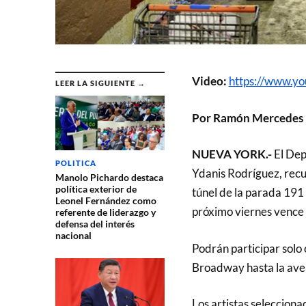
Video:
https://www.
LEER LA SIGUIENTE →
Por Ramón Mercedes
NUEVA YORK.-
El Dep
POLITICA
Ydanis Rodríguez, recue
Manolo Pichardo destaca
política exterior de
túnel de la parada 191
Leonel Fernández como
próximo viernes vence e
referente de liderazgo y
defensa del interés
nacional
Podrán participar solo
Broadway hasta la aven
Los artistas seleccion