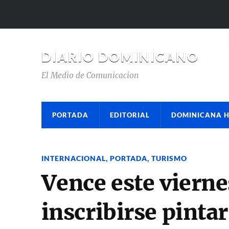
DIARIO DOMINICANO
El Medio de Comunicacion
PORTADA
EDITORIAL
DOMINICANA 
INTERNACIONAL
,
PORTADA
,
TURISMO
Vence este vierne
inscribirse pintar