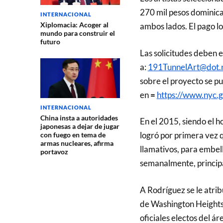
270 mil pesos dominica
INTERNACIONAL
Xiplomacia: Acoger al
ambos lados. El pago l
mundo para construir el
futuro
Las solicitudes deben e
a:
191TunnelArt@dot.
sobre el proyecto se p
en
=
https://www.nyc.g
INTERNACIONAL
China insta a autoridades
En el 2015, siendo el h
japonesas a dejar de jugar
logró por primera vez 
con fuego en tema de
armas nucleares, afirma
llamativos, para embell
portavoz
semanalmente, princip
A Rodríguez se le atrib
de Washington Heights,
oficiales electos del á