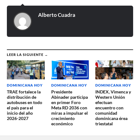
Alberto Cuadra
LEER LA SIGUIENTE →
DOMINICANA HOY
DOMINICANA HOY
DOMINICANA HOY
TRAE fortalece la
Presidente
INDEX, Vimenca y
distribución de
Abinader participa
Western Unión
autobuses en todo
en primer Foro
efectuan
el país para el
Meta RD 2036 con
encuentro con
inicio del año
miras a impulsar el
comunidad
2026-2027
crecimiento
dominicana érea
económico
triestatal