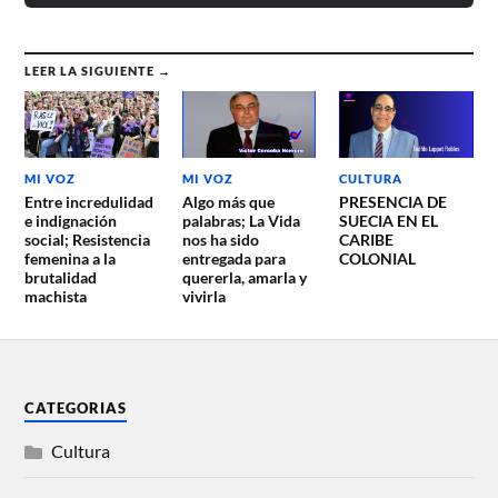
LEER LA SIGUIENTE →
MI VOZ
MI VOZ
CULTURA
Entre incredulidad
Algo más que
PRESENCIA DE
e indignación
palabras; La Vida
SUECIA EN EL
social; Resistencia
nos ha sido
CARIBE
femenina a la
entregada para
COLONIAL
brutalidad
quererla, amarla y
machista
vivirla
CATEGORIAS
Cultura