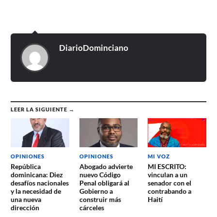
DiarioDominciano
LEER LA SIGUIENTE →
OPINIONES
OPINIONES
MI VOZ
República
Abogado advierte
MI ESCRITO:
dominicana: Diez
nuevo Código
vinculan a un
desafíos nacionales
Penal obligará al
senador con el
y la necesidad de
Gobierno a
contrabando a
una nueva
construir más
Haití
dirección
cárceles