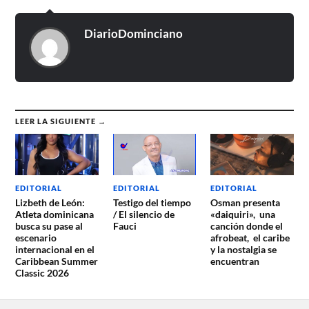
DiarioDominciano
LEER LA SIGUIENTE →
EDITORIAL
EDITORIAL
EDITORIAL
Lizbeth de León:
Testigo del tiempo
Osman presenta
Atleta dominicana
/ El silencio de
«daiquiri», una
busca su pase al
Fauci
canción donde el
escenario
afrobeat, el caribe
internacional en el
y la nostalgia se
Caribbean Summer
encuentran
Classic 2026