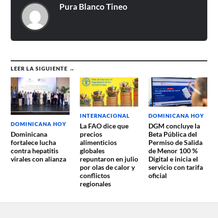
Pura Blanco Tineo
LEER LA SIGUIENTE →
DOMINICANA HOY
INTERNACIONAL
DOMINICANA HOY
DGM concluye la
La FAO dice que
Beta Pública del
precios
Dominicana
Permiso de Salida
alimenticios
fortalece lucha
de Menor 100 %
globales
contra hepatitis
Digital e inicia el
repuntaron en julio
virales con alianza
servicio con tarifa
por olas de calor y
oficial
conflictos
regionales