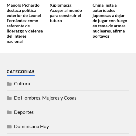
Manolo Pichardo
Xiplomacia:
China insta a
destaca política
Acoger al mundo
autoridades
exterior de Leonel
para construir el
japonesas a dejar
Fernández como
futuro
de jugar con fuego
referente de
en tema de armas
liderazgo y defensa
nucleares, afirma
del interés
portavoz
nacional
CATEGORIAS
Cultura
De Hombres, Mujeres y Cosas
Deportes
Dominicana Hoy