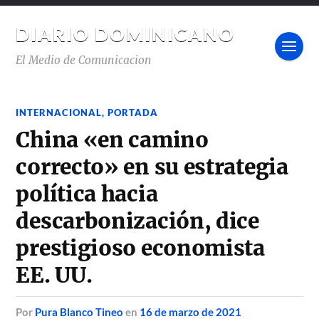
DIARIO DOMINICANO
El Medio de Comunicacion
INTERNACIONAL
,
PORTADA
China «en camino
correcto» en su estrategia
política hacia
descarbonización, dice
prestigioso economista
EE. UU.
por
Pura Blanco Tineo
en
16 de marzo de 2021