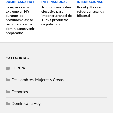
DOMINICANA HOY
INTERNACIONAL
INTERNACIONAL
Se espera calor
Trump firma orden
Brasil y México
extremo en NY
ejecutiva para
refuerzan agenda
durante los
imponer arancel de
bilateral
próximos días; se
15 % a productos
recomienda a los
de polisilicio
dominicanos venir
preparados
CATEGORIAS
Cultura
De Hombres, Mujeres y Cosas
Deportes
Dominicana Hoy