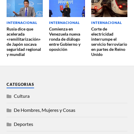
INTERNACIONAL
INTERNACIONAL
INTERNACIONAL
Rusia dice que
Corte de
Comienza en
acelerada
electricidad
Venezuela nueva
«remilitarización»
interrumpe el
ronda de diálogo
de Japón socava
servicio ferroviario
entre Gobierno y
seguridad regional
en partes de Reino
oposición
y mundial
Unido
CATEGORIAS
Cultura
De Hombres, Mujeres y Cosas
Deportes